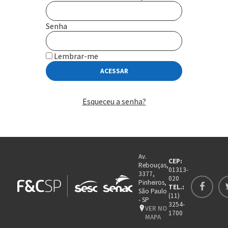
Senha
Lembrar-me
Esqueceu a senha?
Av.
CEP:
Rebouças,
01313-
3377,
020
Pinheiros,
TEL.:
São Paulo
(11)
- SP
3254-
VER NO
1700
MAPA